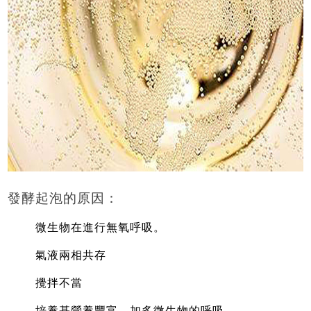
發酵起泡的原因：
微生物在進行無氧呼吸。
氣液兩相共存
攪拌不當
培養基營養豐富，加多微生物的呼吸