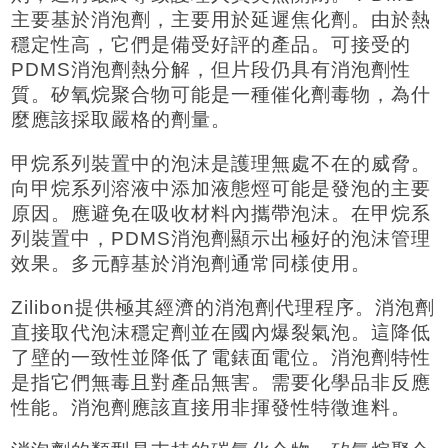
主要基於消泡劑，主要用於延遲焦化劑。由於熱
穩定性高，它們是備受好評的產品。可接受的
PDMS消泡劑熱分解，但片段仍具有消泡劑性
質。矽氧烷聚合物可能是一種催化劑毒物，為什
麼應該採取嚴格的劑量。
甲烷系列裝置中的泡沫是護理無處不在的威脅。
向甲烷系列溶液中添加液態烴可能是發泡的主要
原因。應避免在吸收材料內攜帶泡沫。在甲烷系
列裝置中，PDMS消泡劑顯示出極好的泡沫管理
效果。多元醇基於消泡劑通常同樣使用。
Zilibon提供極其經濟的消泡劑代理程序。消泡劑
直接取代泡沫穩定劑並在國內爆裂氣泡。這降低
了壁的一致性並降低了電錶面電位。消泡劑特性
是指它們無毒且對產品無害。需要化學品非反應
性能。消泡劑應該直接用非揮發性特徵進料。