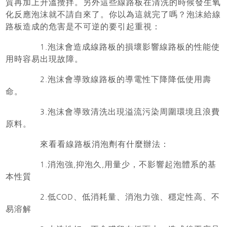
質再加上升溫攪拌。另外這些線路板在清洗的時候發生氧
化反應泡沫就不請自來了。你以為這就完了嗎？泡沫給線
路板造成的危害是不可逆的要引起重視：
1.
泡沫會造成線路板的損壞影響線路板的性能使
用時容易出現故障。
2.
泡沫會導致線路板的導電性下降降低使用壽
命。
3.
泡沫會導致清洗出現溢流污染周圍環境且浪費
原料。
來看看線路板消泡劑有什麼辦法：
1.
消泡強
,
抑泡久
,
用量少，不影響起泡體系的基
本性質
2.
低
COD
、低消耗量、消泡力強、穩定性高、不
易溶解