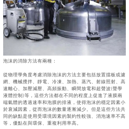
泡沫的消除方法有兩種：
從物理學角度考慮消除泡沫的方法主要包括放置擋板或濾
網、機械攪拌、靜電、冷凍、加熱、蒸汽、射線照射、高
速離心、加壓減壓、高頻振動、瞬間放電和超聲波(聲學
液體控制)等，這些方法都在不同的程度上促進了液膜兩
端氣體的透過速率和泡膜的排液，使得泡沫的穩定因素小
於衰減因素，從而泡沫的數量逐漸減少。但是這些方法共
同的缺點是使用受環境因素的製約性較強、消泡速率不高
等，優點在與環保、重複利用率高。