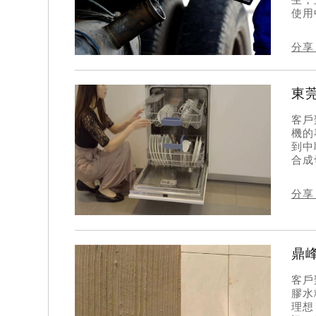
使用
分享
東
客戶
機的
到中
合成
分享
鼎
客戶
膠水
理想