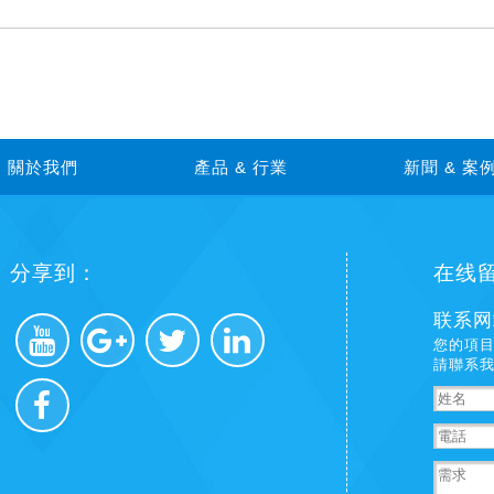
關於我們
產品 & 行業
新聞 & 案
分享到：
在线
联系网
您的項目
請聯系我