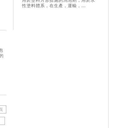
用於塗料方形措施的消泡劑，用於水
性塗料體系，在生產，運輸，...
泡
的
頁
頁