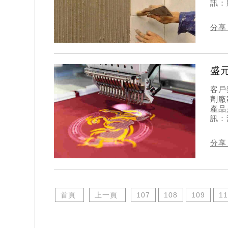
訊：
分享
盛
客戶
劑廠
產品
訊：
分享
首頁
上一頁
107
108
109
11