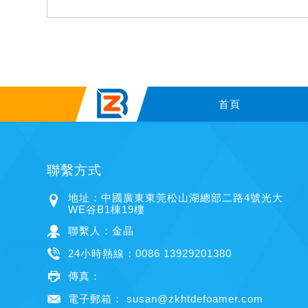
首頁
聯繫方式
地址：中國廣東東莞松山湖總部二路4號光大
WE谷B1棟19樓
聯繫人：金晶
24小時熱線：0086 13929201380
傳真：
電子郵箱：
susan@zkhtdefoamer.com