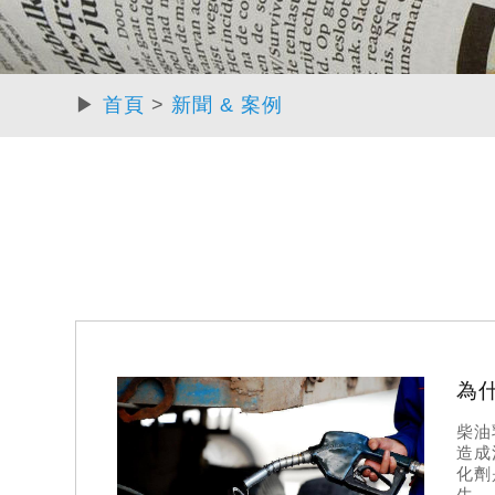
▶
首頁
>
新聞 & 案例
柴油
造成
化劑
生，