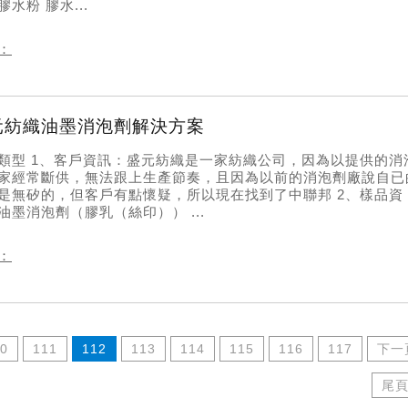
膠水粉 膠水...
：
元紡織油墨消泡劑解決方案
類型 1、客戶資訊：盛元紡織是一家紡織公司，因為以提供的消
家經常斷供，無法跟上生產節奏，且因為以前的消泡劑廠說自已
是無矽的，但客戶有點懷疑，所以現在找到了中聯邦 2、樣品資
油墨消泡劑（膠乳（絲印）） ...
：
0
111
112
113
114
115
116
117
下一
尾