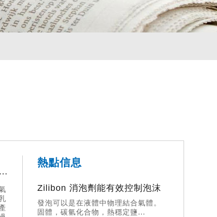
熱點信息
用柴油乳化消泡劑？柴油乳化消泡劑真的這麼神奇嗎？
Zilibon 消泡劑能有效控制泡沫
氣
乳
發泡可以是在液體中物理結合氣體。
產
固體，碳氫化合物，熱穩定鹽...
過